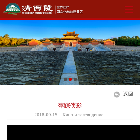
返回
萍踪侠影
2018-09-15 Кино и телевидение