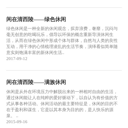
闲在清西陵——绿色休闲
绿色休闲是一种全新的休闲观念，摈弃浪费，奢靡，沉闷与
毫无创意的吃喝玩乐，倡导以环保的概念重新导演休闲生
活，从而在绿色休闲中形成个体与群体，自然与人类的良性
互动，用干净的心情梳理凌乱的生活节奏，演绎看似简单随
意实则饱满丰富的新休闲生活..
2017-09-12
闲在清西陵——满族休闲
休闲是从外在环境压力中解脱出来的一种相对自由的生活，
通过休闲能让人在纯粹的爱好驱动下，以自认为有价值的方
式从事各种活动。休闲活动的最主要特征是，休闲的目的不
在于盈利和谋生，它是以其本身为目的的，是人快乐的源
泉。 ..
2015-09-16